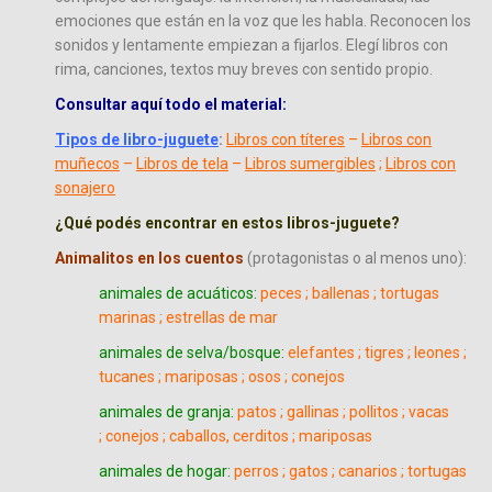
emociones que están en la voz que les habla. Reconocen los
sonidos y lentamente empiezan a fijarlos. Elegí libros con
rima, canciones, textos muy breves con sentido propio.
Consultar aquí todo el material:
Tipos de libro-juguete
:
Libros con títeres
–
Libros con
muñecos
–
Libros de tela
–
Libros sumergibles
;
Libros con
sonajero
¿Qué podés encontrar en estos libros-juguete?
Animalitos en los cuentos
(protagonistas o al menos uno):
animales de acuáticos:
peces ; ballenas ; tortugas
marinas ; estrellas de mar
animales de selva/bosque:
elefantes ; tigres ; leones ;
tucanes ; mariposas ; osos ; conejos
animales de granja:
patos ; gallinas ; pollitos ; vacas
; conejos ; caballos, cerditos ; mariposas
animales de hogar:
perros ; gatos ; canarios ; tortugas