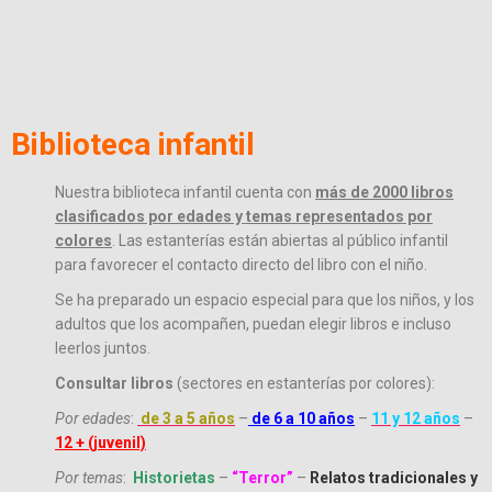
Biblioteca infantil
Nuestra biblioteca infantil cuenta con
más de 2000 libros
clasificados por edades y temas representados por
colores
. Las estanterías están abiertas al público infantil
para favorecer el contacto directo del libro con el niño.
Se ha preparado un espacio especial para que los niños, y los
adultos que los acompañen, puedan elegir libros e incluso
leerlos juntos.
Consultar libros
(sectores en estanterías por colores)
:
Por edades
:
de 3 a 5 años
–
de 6 a 10
años
–
11 y 12 años
–
12 + (juvenil)
Por temas
:
Historietas
–
“Terror”
–
Relatos tradicionales y