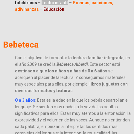
folclóricos
–
Teatro infantil
–
Poemas, canciones,
adivinanzas
–
Educación
Bebeteca
Con el objetivo de fomentar
la lectura familiar integrada
, en
el año 2009 se creó la
Bebeteca Alberdi
. Este sector está
destinado a que los niños y niñas de 0 a 6 años
se
acerquen al placer de la lectura. Y conseguimos materiales
muy especiales para ellos, por ejemplo,
libros juguetes con
diversos formatos y texturas
.
O a 3 años
: Esta es la edad en la que los bebés desarrollan el
lenguaje. Se sienten muy unidos a la voz de los adultos
significativos para ellos. Están muy atentos a la entonación, la
expresividad y el volumen de las voces. Aunque no entienden
cada palabra, empiezan a interpretar los sentidos más
complejos del lenguaje: la intención, la musicalidad, las