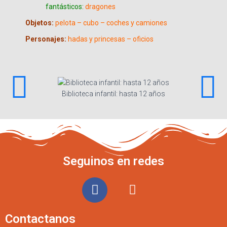
fantásticos:
dragones
Objetos:
pelota – cubo – coches y camiones
Personajes:
hadas y princesas – oficios
Biblioteca infantil: hasta 12 años
Seguinos en redes
Contactanos